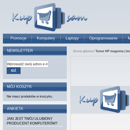
Promocje
Komputery
Laptopy
Oprogramowanie
M
NEWSLETTER
Strona główna
/
Toner HP magenta | ko
IDŹ
MÓJ KOSZYK
Nie masz produktów w koszyku.
ANKIETA
JAKI JEST TWÓJ ULUBIONY
PRODUCENT KOMPUTERÓW?