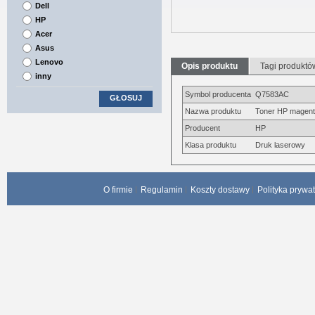
Dell
HP
Acer
Asus
Lenovo
Opis produktu
Tagi produktó
inny
Symbol producenta
Q7583AC
GŁOSUJ
Nazwa produktu
Toner HP magenta
Producent
HP
Klasa produktu
Druk laserowy
O firmie
Regulamin
Koszty dostawy
Polityka prywa