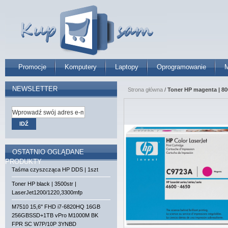
Promocje
Komputery
Laptopy
Oprogramowanie
M
NEWSLETTER
Strona główna
/
Toner HP magenta | 80
IDŹ
OSTATNIO OGLĄDANE
PRODUKTY
Taśma czyszcząca HP DDS | 1szt
Toner HP black | 3500str |
LaserJet1200/1220,3300mfp
M7510 15,6'' FHD i7-6820HQ 16GB
256GBSSD+1TB vPro M1000M BK
FPR SC W7P/10P 3YNBD