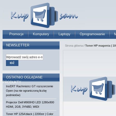
Promocje
Komputery
Laptopy
Oprogramowanie
M
NEWSLETTER
Strona główna
/
Toner HP magenta | 100
IDŹ
OSTATNIO OGLĄDANE
PRODUKTY
InsERT Rachmistrz GT rozszerzenie
Open (na nie ograniczoną liczbę
podmiotów)
Projector Dell M900HD LED 1280x800
HDMI, 2GB, 3YNBD, WIDI
Toner HP 125A black | 2200str | Color