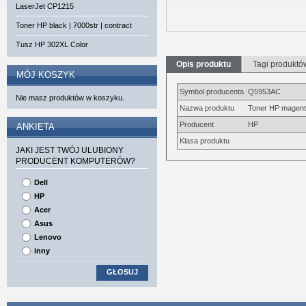
LaserJet CP1215
Toner HP black | 7000str | contract
Tusz HP 302XL Color
Opis produktu
Tagi produktó
MÓJ KOSZYK
Symbol producenta
Q5953AC
Nie masz produktów w koszyku.
Nazwa produktu
Toner HP magenta
Producent
HP
ANKIETA
Klasa produktu
JAKI JEST TWÓJ ULUBIONY
PRODUCENT KOMPUTERÓW?
Dell
HP
Acer
Asus
Lenovo
inny
GŁOSUJ