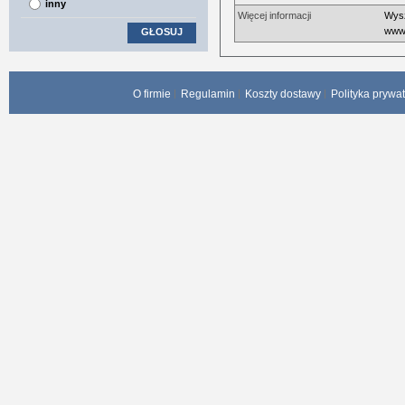
inny
Więcej informacji
Wysz
www.
GŁOSUJ
O firmie
Regulamin
Koszty dostawy
Polityka prywa