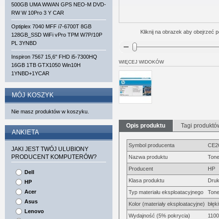
500GB UMA WWAN GPS NEO-M DVD-
RW W 10Pro 3 Y CAR
Optiplex 7040 MFF i7-6700T 8GB
Kliknij na obrazek aby obejrzeć p
128GB_SSD WiFi vPro TPM W7P/10P
PL 3YNBD
Inspiron 7567 15,6'' FHD i5-7300HQ
WIĘCEJ WIDOKÓW
16GB 1TB GTX1050 Win10H
1YNBD+1YCAR
MÓJ KOSZYK
Nie masz produktów w koszyku.
Opis produktu
Tagi produktó
ANKIETA
Symbol producenta
CE2
JAKI JEST TWÓJ ULUBIONY
PRODUCENT KOMPUTERÓW?
Nazwa produktu
Tone
Producent
HP
Dell
Klasa produktu
Druk
HP
Acer
Typ materiału eksploatacyjnego
Tone
Asus
Kolor (materiały eksploatacyjne)
błęk
Lenovo
Wydajność (5% pokrycia)
1100