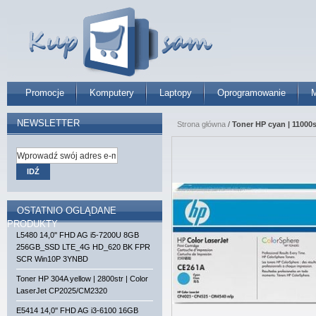
Promocje
Komputery
Laptopy
Oprogramowanie
M
NEWSLETTER
Strona główna
/
Toner HP cyan | 11000s
IDŹ
OSTATNIO OGLĄDANE
PRODUKTY
L5480 14,0'' FHD AG i5-7200U 8GB
256GB_SSD LTE_4G HD_620 BK FPR
SCR Win10P 3YNBD
Toner HP 304A yellow | 2800str | Color
LaserJet CP2025/CM2320
E5414 14,0'' FHD AG i3-6100 16GB