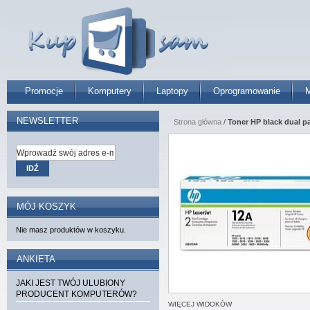
Promocje
Komputery
Laptopy
Oprogramowanie
M
NEWSLETTER
Strona główna
/
Toner HP black dual pa
IDŹ
MÓJ KOSZYK
Nie masz produktów w koszyku.
ANKIETA
JAKI JEST TWÓJ ULUBIONY
PRODUCENT KOMPUTERÓW?
WIĘCEJ WIDOKÓW