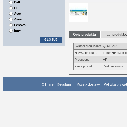
Dell
HP
Acer
Asus
Lenovo
inny
Opis produktu
Tagi produktó
GŁOSUJ
Symbol producenta
Q2612AD
Nazwa produktu
Toner HP black d
Producent
HP
Klasa produktu
Druk laserowy
O firmie
Regulamin
Koszty dostawy
Polityka prywa