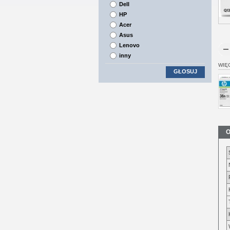
Dell
HP
Acer
Asus
Lenovo
inny
WIĘ
GŁOSUJ
O