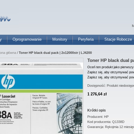
M
y
Oprogramowanie
Monitory
Peryferia
Stacje Robocze
rona główna
/
Toner HP black dual pack | 2x12000str | LJ4200
Toner HP black dual pa
Oceń ten produkt jako pierwszy
Zapisz się, aby otrzymywać pow
Zapisz się, aby otrzymywać pow
Dostępność:
Produkt niedostęp
1 276,64 zł
Krótki opis
Producent: HP
Kod producenta: Q1338D
Gwarancja: Rękojmia 12 miesię