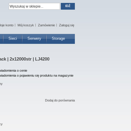
IDŹ
oje konto
Mój koszyk
Zamówienie
Zaloguj się
Sieci
Serwery
Storage
ck | 2x12000str | LJ4200
iadomienia o cenie
iadomienia o pojawieniu się produktu na magazynie
ny
Dodaj do porównania
cy