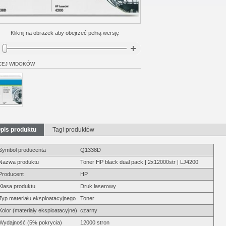
Kliknij na obrazek aby obejrzeć pełną wersję
CEJ WIDOKÓW
pis produktu
Tagi produktów
Symbol producenta
Q1338D
Nazwa produktu
Toner HP black dual pack | 2x12000str | LJ4200
Producent
HP
Klasa produktu
Druk laserowy
Typ materiału eksploatacyjnego
Toner
Kolor (materiały eksploatacyjne)
czarny
Wydajność (5% pokrycia)
12000 stron