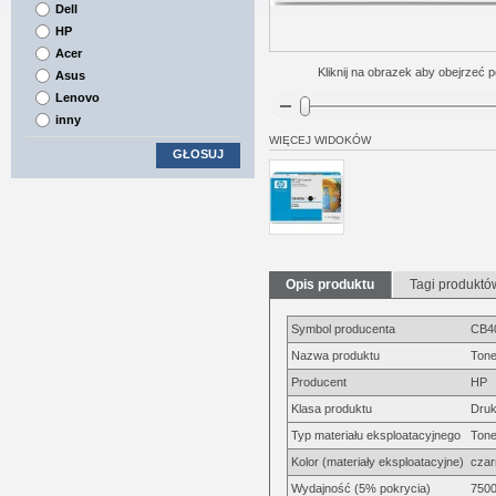
Dell
HP
Acer
Kliknij na obrazek aby obejrzeć p
Asus
Lenovo
inny
WIĘCEJ WIDOKÓW
GŁOSUJ
Opis produktu
Tagi produktó
Symbol producenta
CB4
Nazwa produktu
Tone
Producent
HP
Klasa produktu
Druk
Typ materiału eksploatacyjnego
Tone
Kolor (materiały eksploatacyjne)
czar
Wydajność (5% pokrycia)
7500