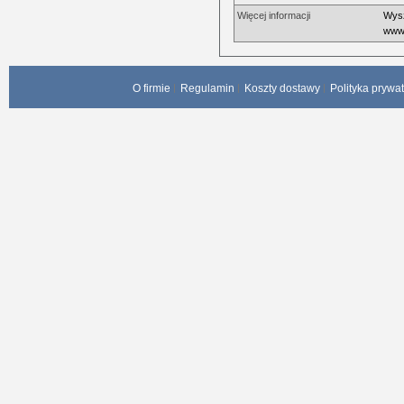
Więcej informacji
Wysz
www.
O firmie
Regulamin
Koszty dostawy
Polityka prywa