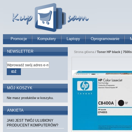
Promocje
Komputery
Laptopy
Oprogramowanie
M
NEWSLETTER
Strona główna
/
Toner HP black | 7500
IDŹ
MÓJ KOSZYK
Nie masz produktów w koszyku.
ANKIETA
JAKI JEST TWÓJ ULUBIONY
PRODUCENT KOMPUTERÓW?