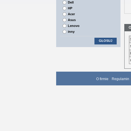
Dell
HP
Acer
Asus
Lenovo
O
inny
GŁOSUJ
O firmie
Regulamin