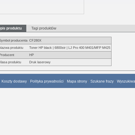
pis produktu
Tagi produktów
Symbol producenta
CF280X
Nazwa produktu
Toner HP black | 6800str | LJ Pro 400 M401/MFP M425
Producent
HP
Klasa produktu
Druk laserowy
Koszty dostawy
Polityka prywatności
Mapa strony
Szukane frazy
Wyszukiw