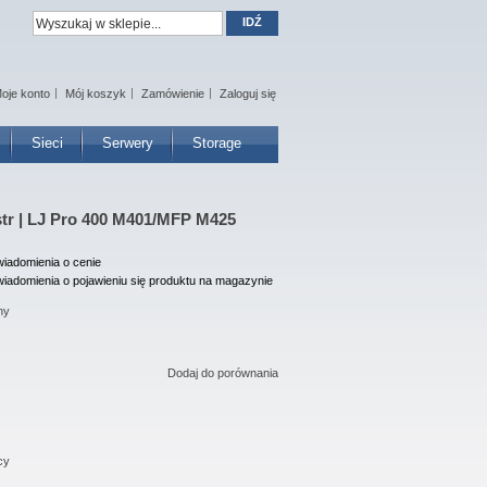
IDŹ
oje konto
Mój koszyk
Zamówienie
Zaloguj się
Sieci
Serwery
Storage
str | LJ Pro 400 M401/MFP M425
iadomienia o cenie
iadomienia o pojawieniu się produktu na magazynie
ny
Dodaj do porównania
cy