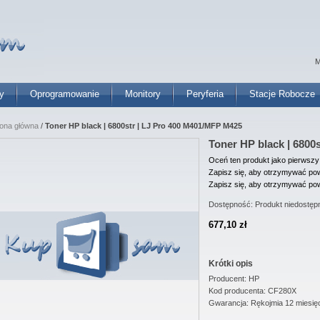
M
y
Oprogramowanie
Monitory
Peryferia
Stacje Robocze
rona główna
/
Toner HP black | 6800str | LJ Pro 400 M401/MFP M425
Toner HP black | 6800
Oceń ten produkt jako pierwszy
Zapisz się, aby otrzymywać pow
Zapisz się, aby otrzymywać pow
Dostępność:
Produkt niedostęp
677,10 zł
Krótki opis
Producent: HP
Kod producenta: CF280X
Gwarancja: Rękojmia 12 miesię