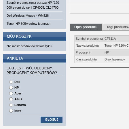
Zespół przenoszenia obrazu HP (120
000 stron) do serii CP4005; CLJ4700
Dell Wireless Mouse - WM326
Toner HP 305A yellow |contract
Opis produktu
Tagi produktó
MÓJ KOSZYK
Symbol producenta
CF311A
Nazwa produktu
Toner HP 826A C
Nie masz produktów w koszyku.
Producent
HP
ANKIETA
Klasa produktu
Druk laserowy
JAKI JEST TWÓJ ULUBIONY
PRODUCENT KOMPUTERÓW?
Dell
HP
Acer
Asus
Lenovo
inny
GŁOSUJ