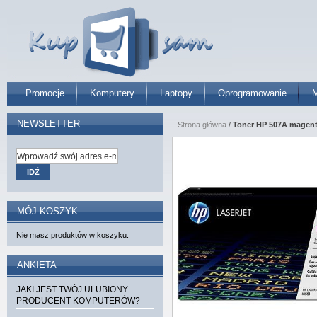
Promocje
Komputery
Laptopy
Oprogramowanie
M
NEWSLETTER
Strona główna
/
Toner HP 507A magen
IDŹ
MÓJ KOSZYK
Nie masz produktów w koszyku.
ANKIETA
JAKI JEST TWÓJ ULUBIONY
PRODUCENT KOMPUTERÓW?