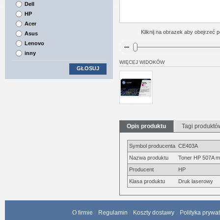
Dell
HP
Acer
Kliknij na obrazek aby obejrzeć p
Asus
Lenovo
inny
WIĘCEJ WIDOKÓW
GŁOSUJ
Opis produktu
Tagi produktó
Symbol producenta
CE403A
Nazwa produktu
Toner HP 507A m
Producent
HP
Klasa produktu
Druk laserowy
O firmie
Regulamin
Koszty dostawy
Polityka prywa