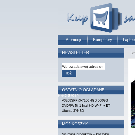
Promocje
Komputery
Laptop
NEWSLETTER
St
IDŹ
OSTATNIO OGLĄDANE
PRODUKTY
V3268SFF i3-7100 4GB 500GB
DVDRW 5in1 Intel HD Wi-FI + BT
Ubuntu 3YNBD
MÓJ KOSZYK
Nie masz produktów w koszyku.