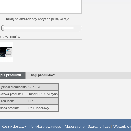
Kliknij na obrazek aby obejrzeć pełną wersję
CEJ WIDOKÓW
pis produktu
Tagi produktów
Symbol producenta
CE401A
Nazwa produktu
Toner HP 507A cyan
Producent
HP
Klasa produktu
Druk laserowy
Koszty dostawy
Polityka prywatności
Mapa strony
Szukane frazy
Wyszukiw