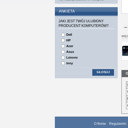
ANKIETA
JAKI JEST TWÓJ ULUBIONY
PRODUCENT KOMPUTERÓW?
Dell
WIĘ
HP
Acer
Asus
Lenovo
inny
GŁOSUJ
O
O firmie
Regulamin