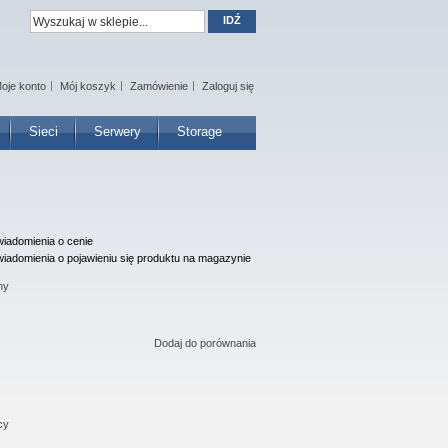
IDŹ
oje konto
Mój koszyk
Zamówienie
Zaloguj się
Sieci
Serwery
Storage
iadomienia o cenie
iadomienia o pojawieniu się produktu na magazynie
ny
Dodaj do porównania
cy