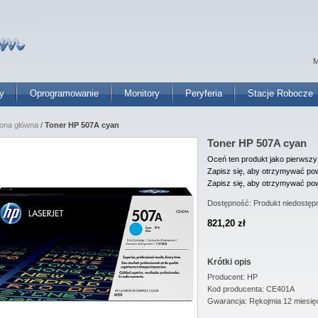
M
y
Oprogramowanie
Monitory
Peryferia
Stacje Robocze
rona główna
/
Toner HP 507A cyan
Toner HP 507A cyan
Oceń ten produkt jako pierwszy
Zapisz się, aby otrzymywać pow
Zapisz się, aby otrzymywać pow
Dostępność:
Produkt niedostęp
821,20 zł
Krótki opis
Producent: HP
Kod producenta: CE401A
Gwarancja: Rękojmia 12 miesię