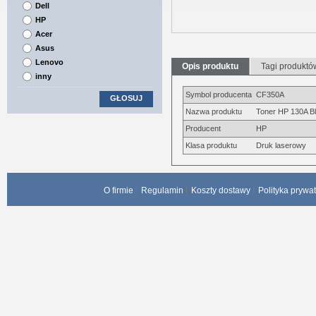
Dell
HP
Acer
Asus
Lenovo
Opis produktu
Tagi produktó
inny
Symbol producenta
CF350A
GŁOSUJ
Nazwa produktu
Toner HP 130A B
Producent
HP
Klasa produktu
Druk laserowy
O firmie
Regulamin
Koszty dostawy
Polityka prywa