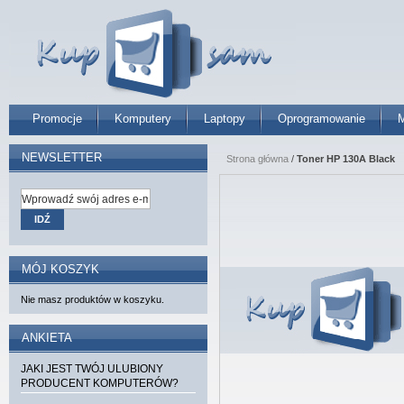
Promocje
Komputery
Laptopy
Oprogramowanie
M
NEWSLETTER
Strona główna
/
Toner HP 130A Black
IDŹ
MÓJ KOSZYK
Nie masz produktów w koszyku.
ANKIETA
JAKI JEST TWÓJ ULUBIONY
PRODUCENT KOMPUTERÓW?