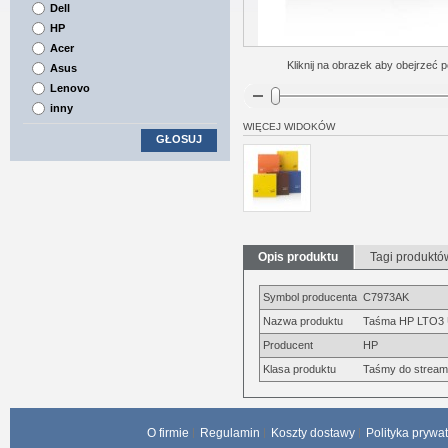
Dell
HP
Acer
Kliknij na obrazek aby obejrzeć p
Asus
Lenovo
inny
WIĘCEJ WIDOKÓW
GŁOSUJ
Opis produktu
Tagi produktó
Symbol producenta
C7973AK
Nazwa produktu
Taśma HP LTO3 U
Producent
HP
Klasa produktu
Taśmy do strea
O firmie
Regulamin
Koszty dostawy
Polityka prywa