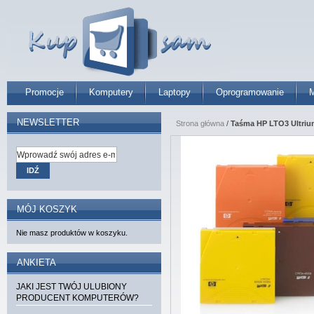
Promocje
Komputery
Laptopy
Oprogramowanie
M
NEWSLETTER
Strona główna
/
Taśma HP LTO3 Ultriu
IDŹ
MÓJ KOSZYK
Nie masz produktów w koszyku.
ANKIETA
JAKI JEST TWÓJ ULUBIONY
PRODUCENT KOMPUTERÓW?