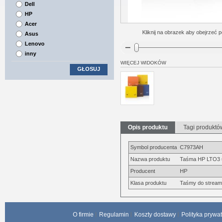
Dell
HP
Acer
Kliknij na obrazek aby obejrzeć p
Asus
Lenovo
inny
WIĘCEJ WIDOKÓW
GŁOSUJ
Opis produktu
Tagi produktó
Symbol producenta
C7973AH
Nazwa produktu
Taśma HP LTO3 u
Producent
HP
Klasa produktu
Taśmy do strea
O firmie
Regulamin
Koszty dostawy
Polityka prywa