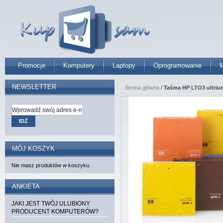
Promocje
Komputery
Laptopy
Oprogramowanie
M
NEWSLETTER
Strona główna
/
Taśma HP LTO3 ultriu
IDŹ
MÓJ KOSZYK
Nie masz produktów w koszyku.
ANKIETA
JAKI JEST TWÓJ ULUBIONY
PRODUCENT KOMPUTERÓW?