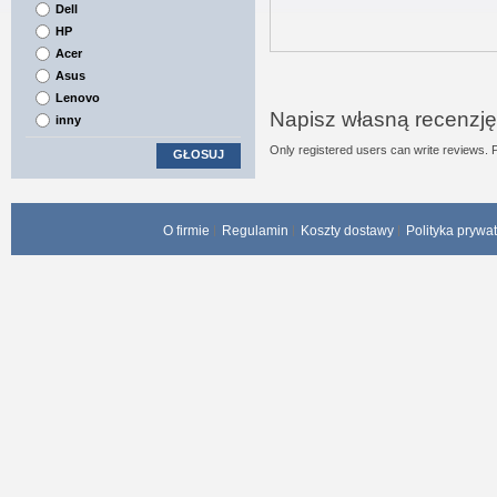
Dell
HP
Acer
Asus
Lenovo
Napisz własną recenzję
inny
Only registered users can write reviews. 
GŁOSUJ
O firmie
Regulamin
Koszty dostawy
Polityka prywa