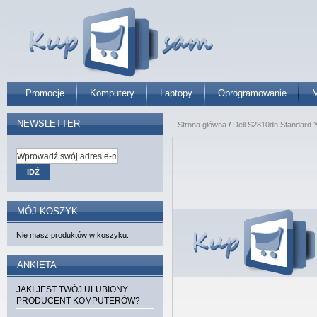
Promocje
Komputery
Laptopy
Oprogramowanie
M
NEWSLETTER
Strona główna
/
Dell S2810dn Standard Y
IDŹ
MÓJ KOSZYK
Nie masz produktów w koszyku.
ANKIETA
JAKI JEST TWÓJ ULUBIONY
PRODUCENT KOMPUTERÓW?