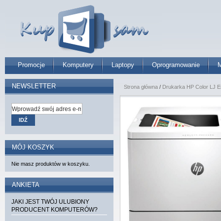
Promocje
Komputery
Laptopy
Oprogramowanie
M
NEWSLETTER
Strona główna
/
Drukarka HP Color LJ 
IDŹ
MÓJ KOSZYK
Nie masz produktów w koszyku.
ANKIETA
JAKI JEST TWÓJ ULUBIONY
PRODUCENT KOMPUTERÓW?