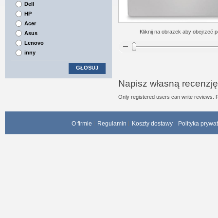
Dell
HP
Acer
Kliknij na obrazek aby obejrzeć p
Asus
Lenovo
inny
GŁOSUJ
Napisz własną recenzję
Only registered users can write reviews. 
O firmie
Regulamin
Koszty dostawy
Polityka prywa