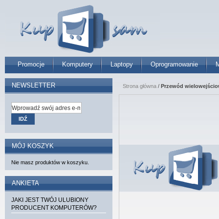
Promocje
Komputery
Laptopy
Oprogramowanie
M
NEWSLETTER
Strona główna
/
Przewód wielowejściow
IDŹ
MÓJ KOSZYK
Nie masz produktów w koszyku.
ANKIETA
JAKI JEST TWÓJ ULUBIONY
PRODUCENT KOMPUTERÓW?