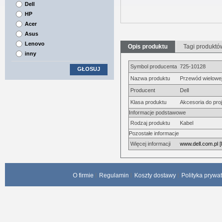
Dell
HP
Acer
Asus
Lenovo
Opis produktu
Tagi produktó
inny
Symbol producenta
725-10128
GŁOSUJ
Nazwa produktu
Przewód wielowej
Producent
Dell
Klasa produktu
Akcesoria do pro
Informacje podstawowe
Rodzaj produktu
Kabel
Pozostałe informacje
Więcej informacji
www.dell.com.pl [
O firmie
Regulamin
Koszty dostawy
Polityka prywa