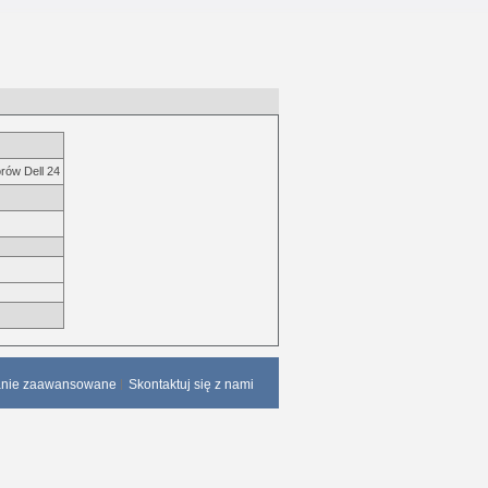
rów Dell 24
anie zaawansowane
Skontaktuj się z nami