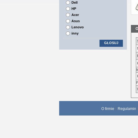
Dell
HP
Acer
Asus
Lenovo
O
inny
GŁOSUJ
I
P
O firmie
Regulamin