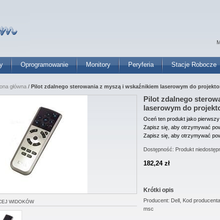
M
y
Oprogramowanie
Monitory
Peryferia
Stacje Robocze
rona główna
/
Pilot zdalnego sterowania z myszą i wskaźnikiem laserowym do projekto
Pilot zdalnego sterow
laserowym do projekt
Oceń ten produkt jako pierwszy
Zapisz się, aby otrzymywać pow
Zapisz się, aby otrzymywać pow
Dostępność:
Produkt niedostęp
182,24 zł
Krótki opis
Producent: Dell, Kod producen
CEJ WIDOKÓW
msc