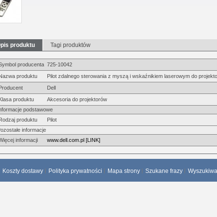
pis produktu
Tagi produktów
Symbol producenta
725-10042
Nazwa produktu
Pilot zdalnego sterowania z myszą i wskaźnikiem laserowym do projekto
Producent
Dell
Klasa produktu
Akcesoria do projektorów
nformacje podstawowe
Rodzaj produktu
Pilot
ozostałe informacje
Więcej informacji
www.dell.com.pl [LINK]
Koszty dostawy
Polityka prywatności
Mapa strony
Szukane frazy
Wyszukiw