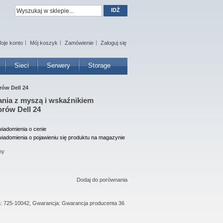
IDŹ
oje konto
Mój koszyk
Zamówienie
Zaloguj się
Sieci
Serwery
Storage
rów Dell 24
ania z myszą i wskaźnikiem
orów Dell 24
iadomienia o cenie
iadomienia o pojawieniu się produktu na magazynie
ny
Dodaj do porównania
ta: 725-10042, Gwarancja: Gwarancja producenta 36