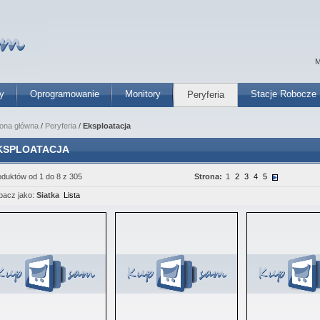
M
y
Oprogramowanie
Monitory
Stacje Robocze
Peryferia
rona główna
/
Peryferia
/
Eksploatacja
KSPLOATACJA
oduktów od 1 do 8 z 305
Strona:
1
2
3
4
5
bacz jako:
Siatka
Lista