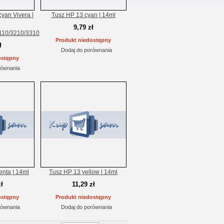
cyan Vivera |
Tusz HP 13 cyan | 14ml
9,79 zł
110/3210/3310
Produkt niedostępny
ł
Dodaj do porównania
ostępny
równania
nta | 14ml
Tusz HP 13 yellow | 14ml
ł
11,29 zł
ostępny
Produkt niedostępny
równania
Dodaj do porównania