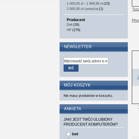
1 000,00 zł
-
1 999,99 zł
(23)
2 000,00 zł
i powyżej
(1)
Tusz
Producent
Pho
Dell
(26)
HP
(279)
NEWSLETTER
IDŹ
MÓJ KOSZYK
Nie masz produktów w koszyku.
ANKIETA
JAKI JEST TWÓJ ULUBIONY
PRODUCENT KOMPUTERÓW?
Dell