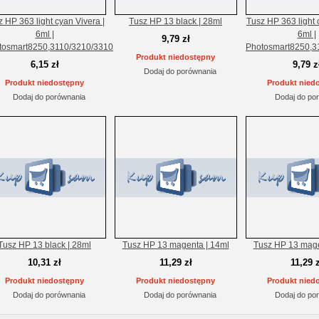
 HP 363 light cyan Vivera |
Tusz HP 13 black | 28ml
Tusz HP 363 light 
6ml |
6ml |
9,79 zł
tosmart8250,3110/3210/3310
Photosmart8250,3
Produkt niedostępny
6,15 zł
9,79 z
Dodaj do porównania
Produkt niedostępny
Produkt nied
Dodaj do porównania
Dodaj do po
Tusz HP 13 black | 28ml
Tusz HP 13 magenta | 14ml
Tusz HP 13 mage
10,31 zł
11,29 zł
11,29 z
Produkt niedostępny
Produkt niedostępny
Produkt nied
Dodaj do porównania
Dodaj do porównania
Dodaj do po