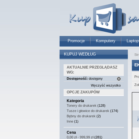
Promocje
Komputery
Laptop
KUPUJ WEDŁUG
St
E
AKTUALNIE PRZEGLĄDASZ
WG:
Pr
Dostępność:
dostępny
Zo
Wyczyść wszystko
OPCJE ZAKUPÓW
Kategoria
Tonery do drukarek
(128)
Tusze i głowice do drukarek
(174)
Bębny do drukarek
(2)
Inne
(1)
Cena
0,00 zł
-
999,99 zł
(281)