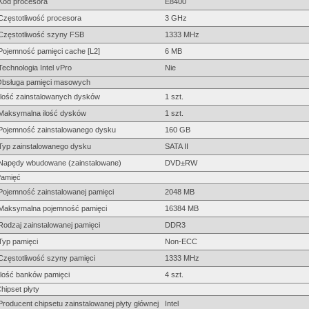
Kod procesora
E8400
Częstotliwość procesora
3 GHz
Częstotliwość szyny FSB
1333 MHz
Pojemność pamięci cache [L2]
6 MB
Technologia Intel vPro
Nie
bsługa pamięci masowych
Ilość zainstalowanych dysków
1 szt.
Maksymalna ilość dysków
1 szt.
Pojemność zainstalowanego dysku
160 GB
Typ zainstalowanego dysku
SATA II
Napędy wbudowane (zainstalowane)
DVD±RW
amięć
Pojemność zainstalowanej pamięci
2048 MB
Maksymalna pojemność pamięci
16384 MB
Rodzaj zainstalowanej pamięci
DDR3
Typ pamięci
Non-ECC
Częstotliwość szyny pamięci
1333 MHz
Ilość banków pamięci
4 szt.
hipset płyty
Producent chipsetu zainstalowanej płyty głównej
Intel