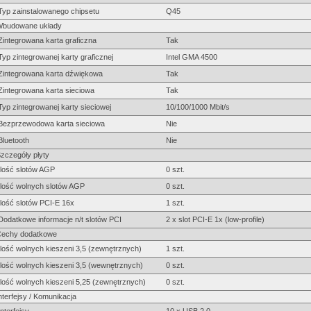
Typ zainstalowanego chipsetu
Q45
budowane układy
Zintegrowana karta graficzna
Tak
Typ zintegrowanej karty graficznej
Intel GMA 4500
Zintegrowana karta dźwiękowa
Tak
Zintegrowana karta sieciowa
Tak
Typ zintegrowanej karty sieciowej
10/100/1000 Mbit/s
Bezprzewodowa karta sieciowa
Nie
Bluetooth
Nie
zczegóły płyty
Ilość slotów AGP
0 szt.
Ilość wolnych slotów AGP
0 szt.
Ilość slotów PCI-E 16x
1 szt.
Dodatkowe informacje n/t slotów PCI
2 x slot PCI-E 1x (low-profile)
echy dodatkowe
Ilość wolnych kieszeni 3,5 (zewnętrznych)
1 szt.
Ilość wolnych kieszeni 3,5 (wewnętrznych)
0 szt.
Ilość wolnych kieszeni 5,25 (zewnętrznych)
0 szt.
nterfejsy / Komunikacja