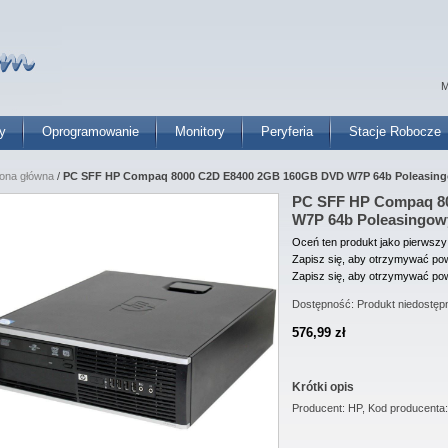
M
y
Oprogramowanie
Monitory
Peryferia
Stacje Robocze
rona główna
/
PC SFF HP Compaq 8000 C2D E8400 2GB 160GB DVD W7P 64b Poleasin
PC SFF HP Compaq 8
W7P 64b Poleasingow
Oceń ten produkt jako pierwszy
Zapisz się, aby otrzymywać pow
Zapisz się, aby otrzymywać pow
Dostępność:
Produkt niedostęp
576,99 zł
Krótki opis
Producent: HP, Kod producent