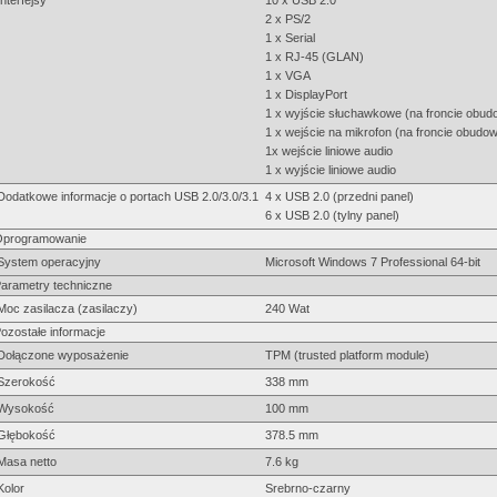
Interfejsy
10 x USB 2.0
2 x PS/2
1 x Serial
1 x RJ-45 (GLAN)
1 x VGA
1 x DisplayPort
1 x wyjście słuchawkowe (na froncie obud
1 x wejście na mikrofon (na froncie obudo
1x wejście liniowe audio
1 x wyjście liniowe audio
Dodatkowe informacje o portach USB 2.0/3.0/3.1
4 x USB 2.0 (przedni panel)
6 x USB 2.0 (tylny panel)
programowanie
System operacyjny
Microsoft Windows 7 Professional 64-bit
arametry techniczne
Moc zasilacza (zasilaczy)
240 Wat
ozostałe informacje
Dołączone wyposażenie
TPM (trusted platform module)
Szerokość
338 mm
Wysokość
100 mm
Głębokość
378.5 mm
Masa netto
7.6 kg
Kolor
Srebrno-czarny