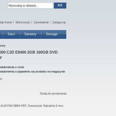
IDŹ
oje konto
Mój koszyk
Zamówienie
Zaloguj się
Sieci
Serwery
Storage
gowy
000 C2D E8400 2GB 160GB DVD
y
iadomienia o cenie
iadomienia o pojawieniu się produktu na magazynie
ny
Dodaj do porównania
a: AU247AV-SB84-REF, Gwarancja: Rękojmia 6 msc