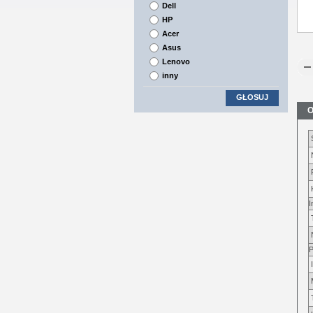
Dell
HP
Acer
Asus
Lenovo
inny
GŁOSUJ
O
I
P