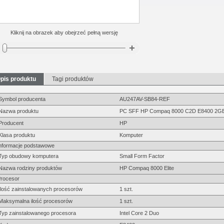
Kliknij na obrazek aby obejrzeć pełną wersję
pis produktu
Tagi produktów
Symbol producenta
AU247AV-SB84-REF
Nazwa produktu
PC SFF HP Compaq 8000 C2D E8400 2GB
Producent
HP
Klasa produktu
Komputer
nformacje podstawowe
Typ obudowy komputera
Small Form Factor
Nazwa rodziny produktów
HP Compaq 8000 Elite
rocesor
Ilość zainstalowanych procesorów
1 szt.
Maksymalna ilość procesorów
1 szt.
Typ zainstalowanego procesora
Intel Core 2 Duo