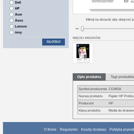
Dell
HP
Acer
Kliknij na obrazek aby obejrzeć p
Asus
Lenovo
inny
WIĘCEJ WIDOKÓW
GŁOSUJ
Opis produktu
Tagi produktó
Symbol producenta
CG965A
Nazwa produktu
Papier HP Profess
Producent
HP
Klasa produktu
Media do drukarek
O firmie
Regulamin
Koszty dostawy
Polityka prywa