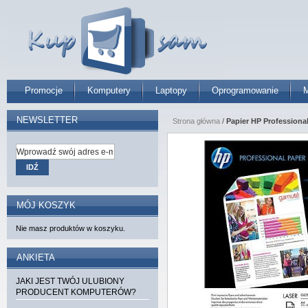
Promocje
Komputery
Laptopy
Oprogramowanie
M
NEWSLETTER
Strona główna
/
Papier HP Professional 
IDŹ
MÓJ KOSZYK
Nie masz produktów w koszyku.
ANKIETA
JAKI JEST TWÓJ ULUBIONY
PRODUCENT KOMPUTERÓW?