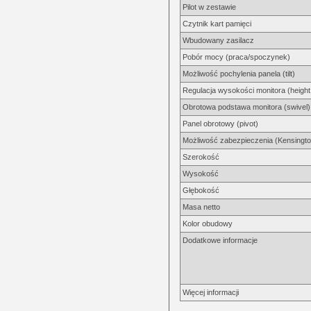
Pilot w zestawie
Czytnik kart pamięci
Wbudowany zasilacz
Pobór mocy (praca/spoczynek)
Możliwość pochylenia panela (tilt)
Regulacja wysokości monitora (height
Obrotowa podstawa monitora (swivel)
Panel obrotowy (pivot)
Możliwość zabezpieczenia (Kensingto
Szerokość
Wysokość
Głębokość
Masa netto
Kolor obudowy
Dodatkowe informacje
Więcej informacji