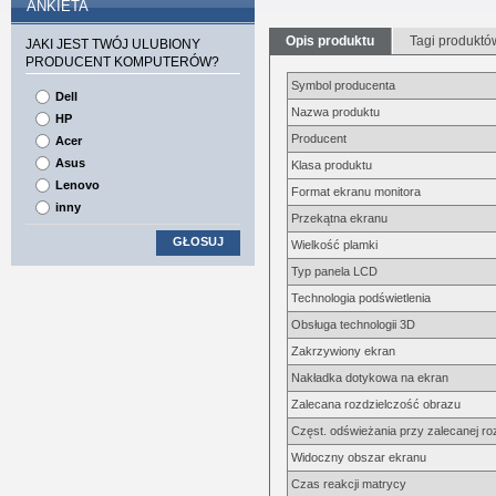
ANKIETA
Opis produktu
Tagi produktó
JAKI JEST TWÓJ ULUBIONY
PRODUCENT KOMPUTERÓW?
Symbol producenta
Dell
Nazwa produktu
HP
Producent
Acer
Asus
Klasa produktu
Lenovo
Format ekranu monitora
inny
Przekątna ekranu
GŁOSUJ
Wielkość plamki
Typ panela LCD
Technologia podświetlenia
Obsługa technologii 3D
Zakrzywiony ekran
Nakładka dotykowa na ekran
Zalecana rozdzielczość obrazu
Częst. odświeżania przy zalecanej ro
Widoczny obszar ekranu
Czas reakcji matrycy