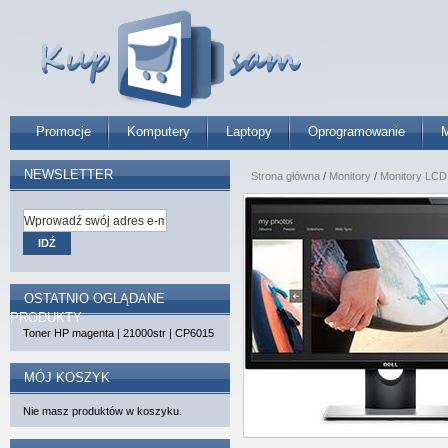
Promocje
Komputery
Laptopy
Oprogramowanie
M
NEWSLETTER
Strona główna
/
Monitory
/
Monitory LCD
IDŹ
OSTATNIO OGLĄDANE
PRODUKTY
Toner HP magenta | 21000str | CP6015
MÓJ KOSZYK
Nie masz produktów w koszyku.