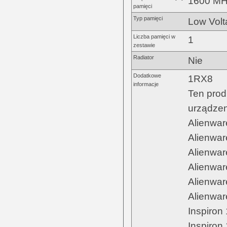
1600 M
pamięci
Typ pamięci
Low Vol
Liczba pamięci w
1
zestawie
Radiator
Nie
Dodatkowe
1RX8
informacje
Ten prod
urządzen
Alienwar
Alienwar
Alienwar
Alienwa
Alienwa
Alienwa
Inspiron
Inspiron