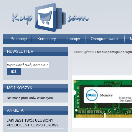
Promocje
Komputery
Laptopy
Oprogramowanie
M
NEWSLETTER
Strona główna
/
Moduł pamięci do wy
IDŹ
MÓJ KOSZYK
Nie masz produktów w koszyku.
ANKIETA
JAKI JEST TWÓJ ULUBIONY
PRODUCENT KOMPUTERÓW?