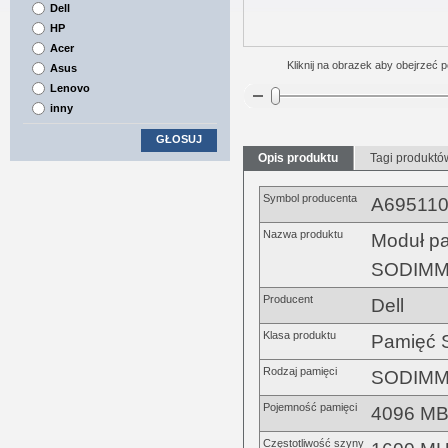
Dell
HP
Acer
Kliknij na obrazek aby obejrzeć p
Asus
Lenovo
inny
GŁOSUJ
Opis produktu
Tagi produktó
Symbol producenta
A69511
Nazwa produktu
Moduł p
SODIMM
Producent
Dell
Klasa produktu
Pamięć
Rodzaj pamięci
SODIMM
Pojemność pamięci
4096 M
Częstotliwość szyny