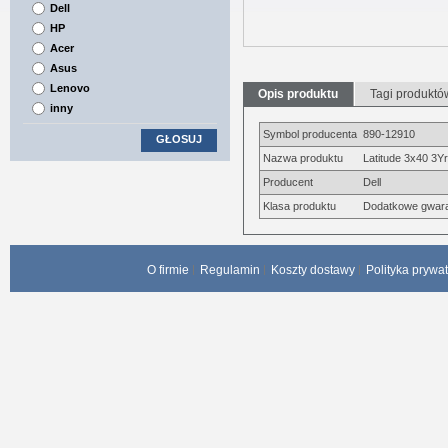
Dell
HP
Acer
Asus
Lenovo
Opis produktu
Tagi produktó
inny
Symbol producenta
890-12910
GŁOSUJ
Nazwa produktu
Latitude 3x40 3Y
Producent
Dell
Klasa produktu
Dodatkowe gwaran
O firmie
Regulamin
Koszty dostawy
Polityka prywa