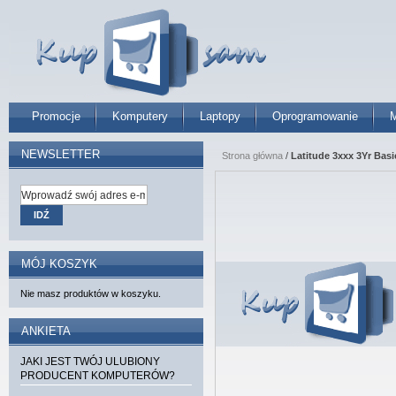
Promocje
Komputery
Laptopy
Oprogramowanie
M
NEWSLETTER
Strona główna
/
Latitude 3xxx 3Yr Bas
IDŹ
MÓJ KOSZYK
Nie masz produktów w koszyku.
ANKIETA
JAKI JEST TWÓJ ULUBIONY
PRODUCENT KOMPUTERÓW?