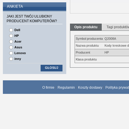
ANKIETA
JAKI JEST TWÓJ ULUBIONY
PRODUCENT KOMPUTERÓW?
Opis produktu
Tagi produktó
Dell
HP
Symbol producenta
Q2008A
Acer
Nazwa produktu
Kody kreskowe d
Asus
Producent
HP
Lenovo
inny
Klasa produktu
GŁOSUJ
O firmie
Regulamin
Koszty dostawy
Polityka prywa