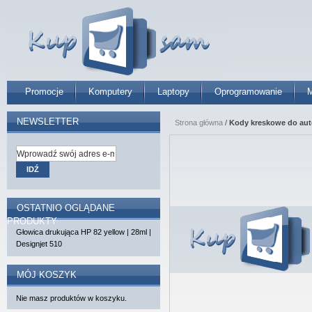
Promocje
Komputery
Laptopy
Oprogramowanie
M
NEWSLETTER
Strona główna
/
Kody kreskowe do aut
IDŹ
OSTATNIO OGLĄDANE
PRODUKTY
Głowica drukująca HP 82 yellow | 28ml |
Designjet 510
MÓJ KOSZYK
Nie masz produktów w koszyku.