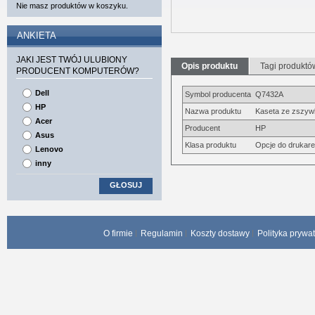
Nie masz produktów w koszyku.
ANKIETA
JAKI JEST TWÓJ ULUBIONY
Opis produktu
Tagi produktó
PRODUCENT KOMPUTERÓW?
Dell
Symbol producenta
Q7432A
HP
Nazwa produktu
Kaseta ze zszy
Acer
Producent
HP
Asus
Klasa produktu
Opcje do drukar
Lenovo
inny
GŁOSUJ
O firmie
Regulamin
Koszty dostawy
Polityka prywa