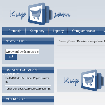
Promocje
Komputery
Laptopy
Oprogramowanie
M
NEWSLETTER
Strona główna
/
Kaseta ze zszywkami 
IDŹ
OSTATNIO OGLĄDANE
PRODUKTY
Dell 5130cdn 550 Sheet Paper Drawer -
Kit
Toner Dell black C2660dn/C2665dnf, 3k
MÓJ KOSZYK