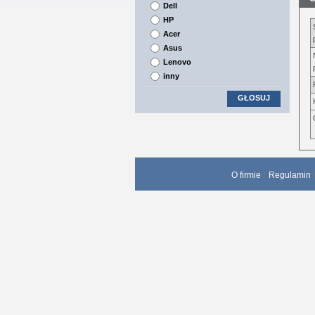
Dell
HP
Acer
Asus
Lenovo
inny
GŁOSUJ
O firmie
Regulamin