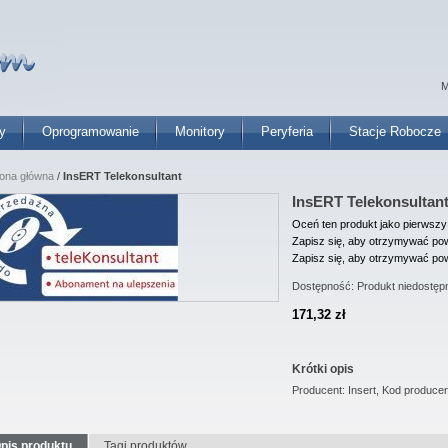
M
y
Oprogramowanie
Monitory
Peryferia
Stacje Robocze
rona główna
/
InsERT Telekonsultant
InsERT Telekonsultan
Oceń ten produkt jako pierwszy
Zapisz się, aby otrzymywać pow
Zapisz się, aby otrzymywać pow
Dostępność:
Produkt niedostęp
171,32 zł
Krótki opis
Producent: Insert, Kod producen
pis produktu
Tagi produktów