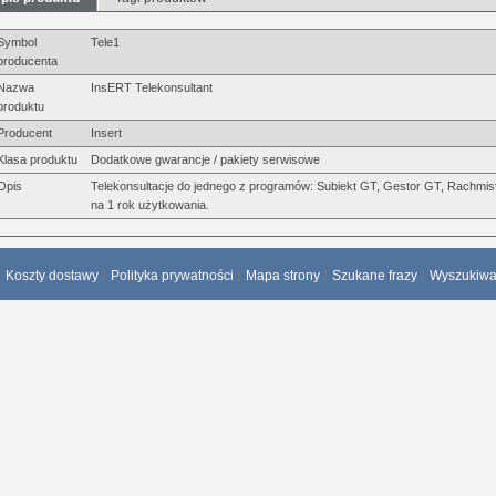
Symbol
Tele1
producenta
Nazwa
InsERT Telekonsultant
produktu
Producent
Insert
Klasa produktu
Dodatkowe gwarancje / pakiety serwisowe
Opis
Telekonsultacje do jednego z programów: Subiekt GT, Gestor GT, Rachmist
na 1 rok użytkowania.
Koszty dostawy
Polityka prywatności
Mapa strony
Szukane frazy
Wyszukiw