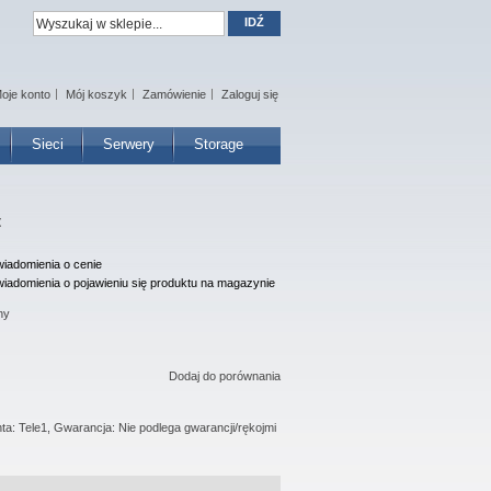
IDŹ
oje konto
Mój koszyk
Zamówienie
Zaloguj się
Sieci
Serwery
Storage
t
iadomienia o cenie
iadomienia o pojawieniu się produktu na magazynie
ny
Dodaj do porównania
ta: Tele1, Gwarancja: Nie podlega gwarancji/rękojmi