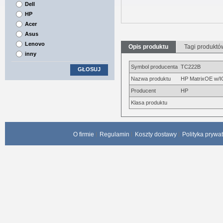
Dell
HP
Acer
Asus
Lenovo
Opis produktu
Tagi produktó
inny
Symbol producenta
TC222B
GŁOSUJ
Nazwa produktu
HP MatrixOE w/I
Producent
HP
Klasa produktu
O firmie
Regulamin
Koszty dostawy
Polityka prywa