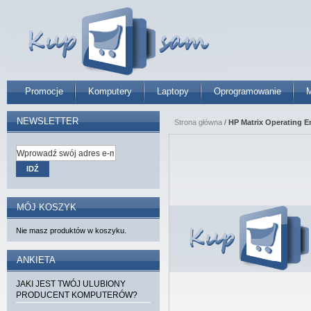
Promocje
Komputery
Laptopy
Oprogramowanie
M
NEWSLETTER
Strona główna
/
HP Matrix Operating En
IDŹ
MÓJ KOSZYK
Nie masz produktów w koszyku.
ANKIETA
JAKI JEST TWÓJ ULUBIONY
PRODUCENT KOMPUTERÓW?