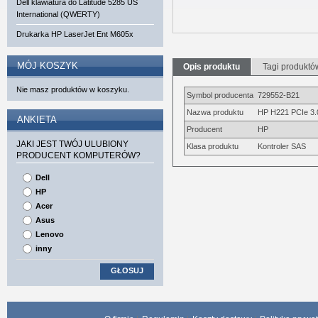
Dell klawiatura do Latitude 5285 US
International (QWERTY)
Drukarka HP LaserJet Ent M605x
MÓJ KOSZYK
Opis produktu
Tagi produktó
Nie masz produktów w koszyku.
Symbol producenta
729552-B21
Nazwa produktu
HP H221 PCIe 3
ANKIETA
Producent
HP
JAKI JEST TWÓJ ULUBIONY
Klasa produktu
Kontroler SAS
PRODUCENT KOMPUTERÓW?
Dell
HP
Acer
Asus
Lenovo
inny
GŁOSUJ