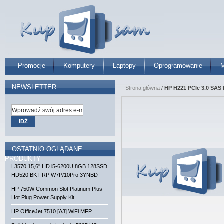
Promocje
Komputery
Laptopy
Oprogramowanie
M
NEWSLETTER
Strona główna
/
HP H221 PCIe 3.0 SAS
IDŹ
OSTATNIO OGLĄDANE
PRODUKTY
L3570 15,6'' HD i5-6200U 8GB 128SSD
HD520 BK FRP W7P/10Pro 3YNBD
HP 750W Common Slot Platinum Plus
Hot Plug Power Supply Kit
HP OfficeJet 7510 [A3] WiFi MFP