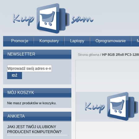
Promocje
Komputery
Laptopy
Oprogramowanie
M
NEWSLETTER
Strona główna
/
HP 8GB 2Rx8 PC3-1280
IDŹ
MÓJ KOSZYK
Nie masz produktów w koszyku.
ANKIETA
JAKI JEST TWÓJ ULUBIONY
PRODUCENT KOMPUTERÓW?