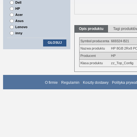
Dell
HP
Acer
Asus
Lenovo
Opis produktu
Tagi produktó
inny
Symbol producenta
669324-B21
GŁOSUJ
Nazwa produktu
HP 8GB 2Rx8 PC3
Producent
HP
Klasa produktu
zz_Top_Config
O firmie
Regulamin
Koszty dostawy
Polityka prywa