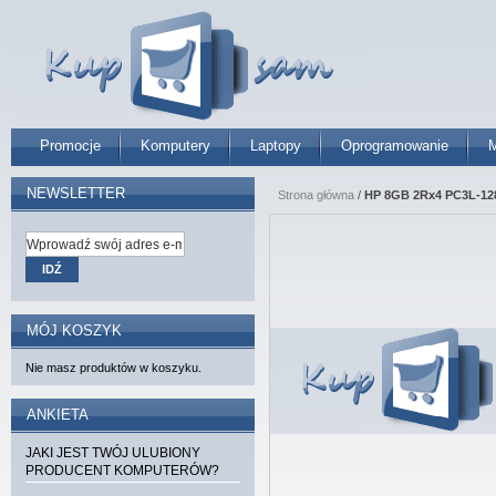
Promocje
Komputery
Laptopy
Oprogramowanie
M
NEWSLETTER
Strona główna
/
HP 8GB 2Rx4 PC3L-128
IDŹ
MÓJ KOSZYK
Nie masz produktów w koszyku.
ANKIETA
JAKI JEST TWÓJ ULUBIONY
PRODUCENT KOMPUTERÓW?