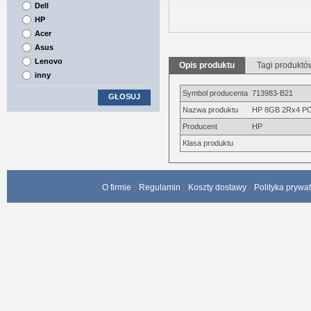
Dell
HP
Acer
Asus
Lenovo
Opis produktu
Tagi produktó
inny
Symbol producenta
713983-B21
GŁOSUJ
Nazwa produktu
HP 8GB 2Rx4 PC
Producent
HP
Klasa produktu
O firmie
Regulamin
Koszty dostawy
Polityka prywa