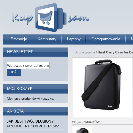
Promocje
Komputery
Laptopy
Oprogramowanie
M
NEWSLETTER
Strona główna
/
Hard Carry Case for D
IDŹ
MÓJ KOSZYK
Nie masz produktów w koszyku.
ANKIETA
JAKI JEST TWÓJ ULUBIONY
WIĘCEJ WIDOKÓW
PRODUCENT KOMPUTERÓW?