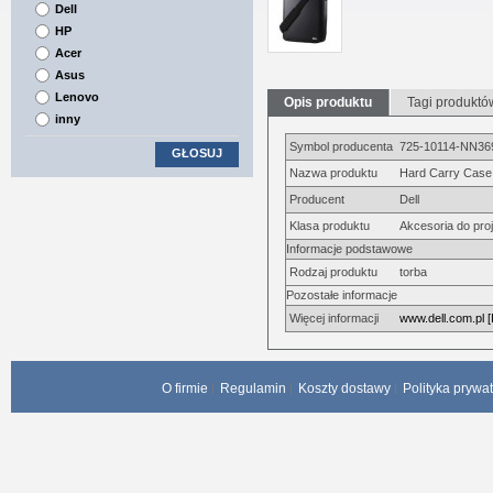
Dell
HP
Acer
Asus
Lenovo
Opis produktu
Tagi produktó
inny
Symbol producenta
725-10114-NN36
GŁOSUJ
Nazwa produktu
Hard Carry Case
Producent
Dell
Klasa produktu
Akcesoria do pro
Informacje podstawowe
Rodzaj produktu
torba
Pozostałe informacje
Więcej informacji
www.dell.com.pl [
O firmie
Regulamin
Koszty dostawy
Polityka prywa