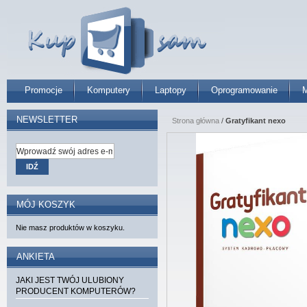
Promocje
Komputery
Laptopy
Oprogramowanie
M
NEWSLETTER
Strona główna
/
Gratyfikant nexo
IDŹ
MÓJ KOSZYK
Nie masz produktów w koszyku.
ANKIETA
JAKI JEST TWÓJ ULUBIONY
PRODUCENT KOMPUTERÓW?