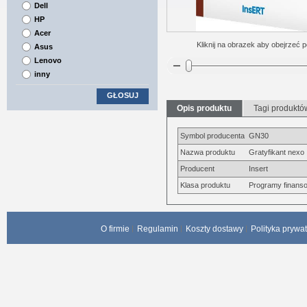
Dell
HP
Acer
Kliknij na obrazek aby obejrzeć p
Asus
Lenovo
inny
GŁOSUJ
Opis produktu
Tagi produktó
Symbol producenta
GN30
Nazwa produktu
Gratyfikant nexo
Producent
Insert
Klasa produktu
Programy finans
O firmie
Regulamin
Koszty dostawy
Polityka prywa