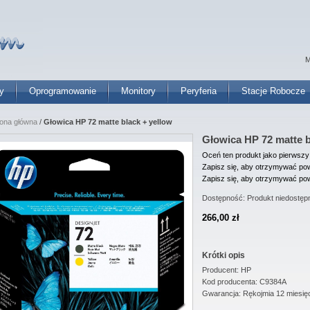
M
y
Oprogramowanie
Monitory
Peryferia
Stacje Robocze
rona główna
/
Głowica HP 72 matte black + yellow
Głowica HP 72 matte b
Oceń ten produkt jako pierwszy
Zapisz się, aby otrzymywać pow
Zapisz się, aby otrzymywać pow
Dostępność:
Produkt niedostęp
266,00 zł
Krótki opis
Producent: HP
Kod producenta: C9384A
Gwarancja: Rękojmia 12 miesię