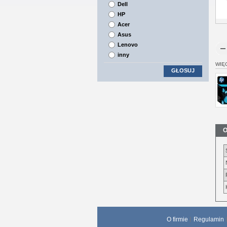
Dell
HP
Acer
Asus
Lenovo
inny
WIĘ
GŁOSUJ
O
O firmie
Regulamin