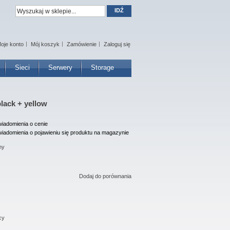
IDŹ
oje konto
Mój koszyk
Zamówienie
Zaloguj się
Sieci
Serwery
Storage
lack + yellow
iadomienia o cenie
iadomienia o pojawieniu się produktu na magazynie
ny
Dodaj do porównania
cy