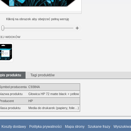
Kliknij na obrazek aby obejrzeć pełną wersję
CEJ WIDOKÓW
pis produktu
Tagi produktów
Symbol producenta
C9384A
Nazwa produktu
Głowica HP 72 matte black + yellow
Producent
HP
Klasa produktu
Media do drukarek (papiery, folie…)
Koszty dostawy
Polityka prywatności
Mapa strony
Szukane frazy
Wyszukiw