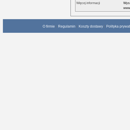
Więcej informacji
Wysz
www.
O firmie
Regulamin
Koszty dostawy
Polityka prywa