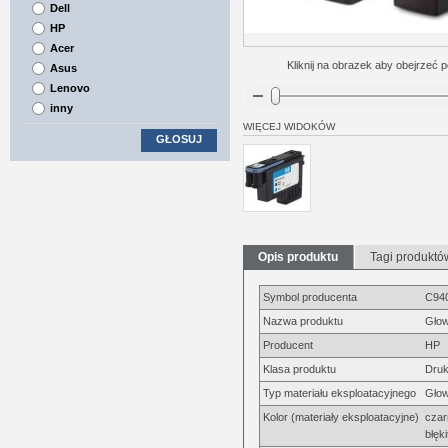
Dell
HP
Acer
Kliknij na obrazek aby obejrzeć p
Asus
Lenovo
inny
WIĘCEJ WIDOKÓW
GŁOSUJ
Opis produktu
Tagi produktó
Symbol producenta
C94
Nazwa produktu
Głow
Producent
HP
Klasa produktu
Druk
Typ materiału eksploatacyjnego
Głow
Kolor (materiały eksploatacyjne)
czar
błęk