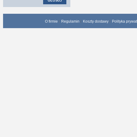
GŁOSUJ
O firmie
Regulamin
Koszty dostawy
Polityka prywa