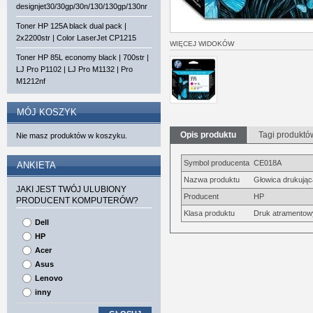
designjet30/30gp/30n/130/130gp/130nr
Toner HP 125A black dual pack |
2x2200str | Color LaserJet CP1215
WIĘCEJ WIDOKÓW
Toner HP 85L economy black | 700str |
LJ Pro P1102 | LJ Pro M1132 | Pro
M1212nf
MÓJ KOSZYK
Opis produktu
Tagi produktó
Nie masz produktów w koszyku.
Symbol producenta
CE018A
ANKIETA
Nazwa produktu
Głowica drukując
JAKI JEST TWÓJ ULUBIONY
Producent
HP
PRODUCENT KOMPUTERÓW?
Klasa produktu
Druk atramentow
Dell
HP
Acer
Asus
Lenovo
inny