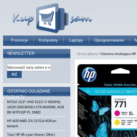
Promocje
Komputery
Laptopy
Oprogramowanie
M
NEWSLETTER
Strona główna
/
Głowica drukująca HP 
IDŹ
OSTATNIO OGLĄDANE
PRODUKTY
M7510 15,6'' UHD IGZO i7-6820HQ
16GB 256GBSSD+1TB M2000M_4GB
BK W7P/10P PL 3NBD
HP t620 AMD GX-217GA 4GB po
testach
Tusz HP 85 cyan Vivera | 28ml |