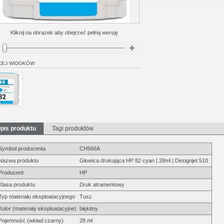
Kliknij na obrazek aby obejrzeć pełną wersję
CEJ WIDOKÓW
pis produktu
Tagi produktów
Symbol producenta
CH566A
Nazwa produktu
Głowica drukująca HP 82 cyan | 28ml | Designjet 510
Producent
HP
Klasa produktu
Druk atramentowy
Typ materiału eksploatacyjnego
Tusz
Kolor (materiały eksploatacyjne)
błękitny
Pojemność (wkład czarny)
28 ml