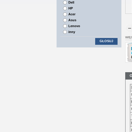
Dell
HP
Acer
Asus
Lenovo
inny
WIĘ
GŁOSUJ
O