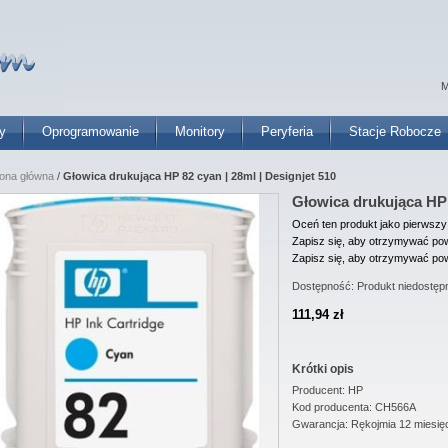
M
y
Oprogramowanie
Monitory
Peryferia
Stacje Robocze
rona główna
/
Głowica drukująca HP 82 cyan | 28ml | Designjet 510
Głowica drukująca HP 
Oceń ten produkt jako pierwszy
Zapisz się, aby otrzymywać pow
Zapisz się, aby otrzymywać pow
Dostępność:
Produkt niedostęp
111,94 zł
Krótki opis
Producent: HP
Kod producenta: CH566A
Gwarancja: Rękojmia 12 miesię