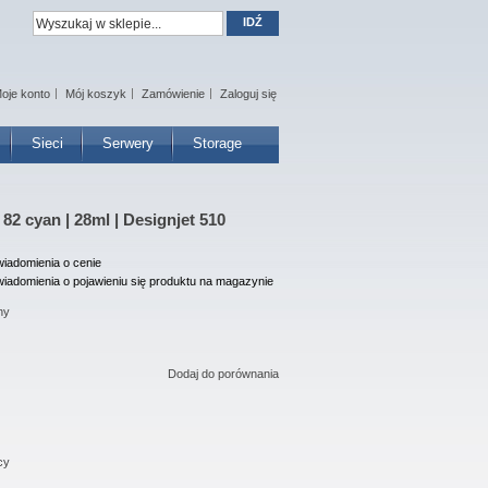
IDŹ
oje konto
Mój koszyk
Zamówienie
Zaloguj się
Sieci
Serwery
Storage
82 cyan | 28ml | Designjet 510
iadomienia o cenie
iadomienia o pojawieniu się produktu na magazynie
ny
Dodaj do porównania
cy