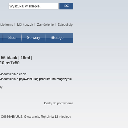
IDŹ
oje konto
Mój koszyk
Zamówienie
Zaloguj się
Sieci
Serwery
Storage
6 black | 19ml |
x10,ps7x50
iadomienia o cenie
iadomienia o pojawieniu się produktu na magazynie
ny
Dodaj do porównania
a: C6656AE#UUS, Gwarancja: Rękojmia 12 miesięcy