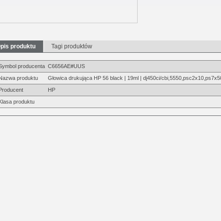
pis produktu
Tagi produktów
Symbol producenta
C6656AE#UUS
Nazwa produktu
Głowica drukująca HP 56 black | 19ml | dj450ci/cbi,5550,psc2x10,ps7x5
Producent
HP
Klasa produktu