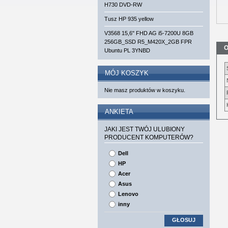
H730 DVD-RW
Tusz HP 935 yellow
V3568 15,6'' FHD AG i5-7200U 8GB
256GB_SSD R5_M420X_2GB FPR
O
Ubuntu PL 3YNBD
MÓJ KOSZYK
Nie masz produktów w koszyku.
ANKIETA
JAKI JEST TWÓJ ULUBIONY
PRODUCENT KOMPUTERÓW?
Dell
HP
Acer
Asus
Lenovo
inny
GŁOSUJ