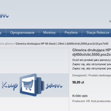
M
y
Oprogramowanie
Monitory
Peryferia
Stacje Robocze
rona główna
/
Głowica drukująca HP 56 black | 19ml | dj450ci/cbi,5550,psc2x10,ps7x50
Głowica drukująca HP 5
dj450ci/cbi,5550,psc2
Oceń ten produkt jako pierwszy
Zapisz się, aby otrzymywać pow
Zapisz się, aby otrzymywać pow
Dostępność:
Produkt niedostęp
98,89 zł
Krótki opis
Producent: HP, Kod producent