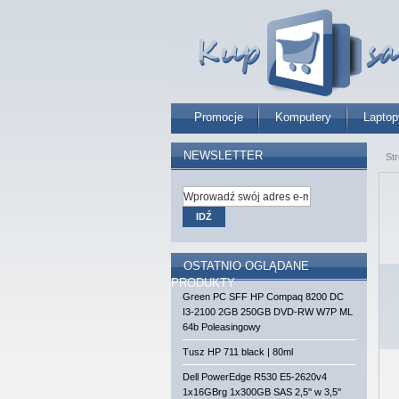
Promocje
Komputery
Laptop
NEWSLETTER
St
IDŹ
OSTATNIO OGLĄDANE
PRODUKTY
Green PC SFF HP Compaq 8200 DC
I3-2100 2GB 250GB DVD-RW W7P ML
64b Poleasingowy
Tusz HP 711 black | 80ml
Dell PowerEdge R530 E5-2620v4
1x16GBrg 1x300GB SAS 2,5'' w 3,5''