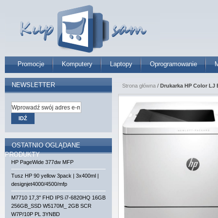
Promocje
Komputery
Laptopy
Oprogramowanie
M
NEWSLETTER
Strona główna
/
Drukarka HP Color LJ
IDŹ
OSTATNIO OGLĄDANE
PRODUKTY
HP PageWide 377dw MFP
Tusz HP 90 yellow 3pack | 3x400ml |
designjet4000/4500/mfp
M7710 17,3'' FHD IPS i7-6820HQ 16GB
256GB_SSD W5170M_ 2GB SCR
W7P/10P PL 3YNBD