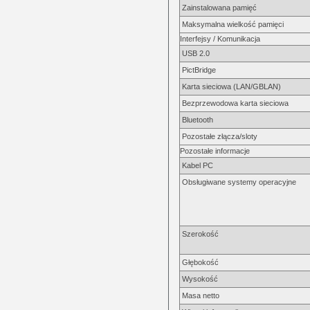
Zainstalowana pamięć
Maksymalna wielkość pamięci
Interfejsy / Komunikacja
USB 2.0
PictBridge
Karta sieciowa (LAN/GBLAN)
Bezprzewodowa karta sieciowa
Bluetooth
Pozostałe złącza/sloty
Pozostałe informacje
Kabel PC
Obsługiwane systemy operacyjne
Szerokość
Głębokość
Wysokość
Masa netto