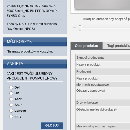
V5468 14,0'' HD AG i5-7200U 4GB
500GB intel_HD BK FPR W10Pro PL
3YNBD Gray
Kliknij na obrazek aby obejrzeć p
T330 3y NBD -> 5Yr Next Business
Day Onsite (NPOS)
MÓJ KOSZYK
Opis produktu
Tagi produktó
Nie masz produktów w koszyku.
Symbol producenta
ANKIETA
Nazwa produktu
Producent
JAKI JEST TWÓJ ULUBIONY
PRODUCENT KOMPUTERÓW?
Klasa produktu
Informacje podstawowe
Dell
Obszar zastosowań
HP
Acer
Druk w kolorze
Asus
Obsługiwane języki drukarek
Lenovo
inny
GŁOSUJ
Maksymalny rozmiar papieru