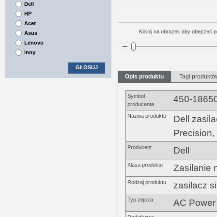
Dell
HP
Acer
Kliknij na obrazek aby obejrzeć p
Asus
Lenovo
inny
GŁOSUJ
Opis produktu
Tagi produktó
Symbol
450-1865
producenta
Nazwa produktu
Dell zasi
Precision,
Producent
Dell
Klasa produktu
Zasilanie 
Rodzaj produktu
zasilacz s
Typ złącza
AC Power