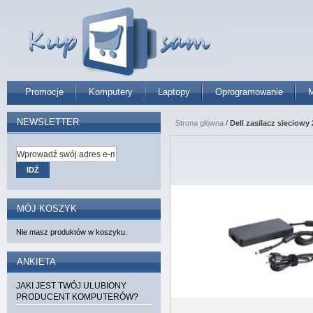
Promocje
Komputery
Laptopy
Oprogramowanie
M
NEWSLETTER
Strona główna
/
Dell zasilacz sieciowy
IDŹ
MÓJ KOSZYK
Nie masz produktów w koszyku.
ANKIETA
JAKI JEST TWÓJ ULUBIONY
PRODUCENT KOMPUTERÓW?