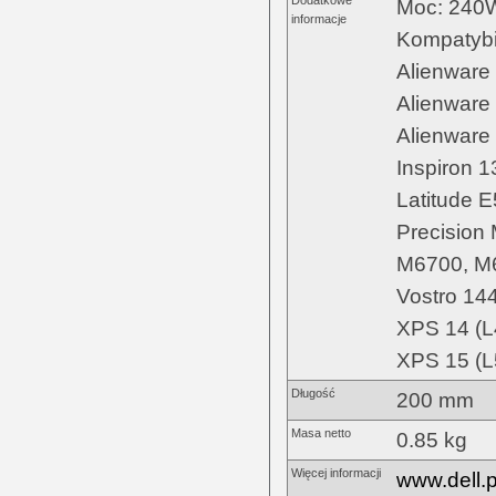
Dodatkowe
Moc: 240
informacje
Kompatybi
Alienware
Alienware
Alienware
Inspiron 1
Latitude 
Precision
M6700, M
Vostro 14
XPS 14 (L
XPS 15 (L
Długość
200 mm
Masa netto
0.85 kg
Więcej informacji
www.dell.p