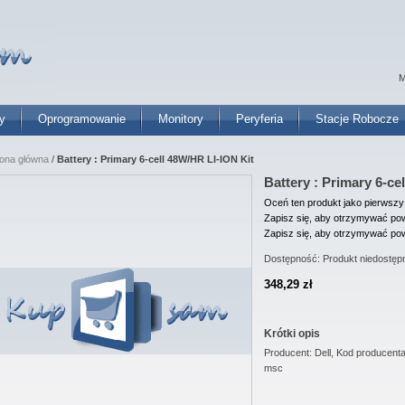
M
y
Oprogramowanie
Monitory
Peryferia
Stacje Robocze
rona główna
/
Battery : Primary 6-cell 48W/HR LI-ION Kit
Battery : Primary 6-ce
Oceń ten produkt jako pierwszy
Zapisz się, aby otrzymywać pow
Zapisz się, aby otrzymywać pow
Dostępność:
Produkt niedostęp
348,29 zł
Krótki opis
Producent: Dell, Kod producen
msc