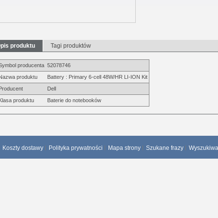
pis produktu
Tagi produktów
Symbol producenta
52078746
Nazwa produktu
Battery : Primary 6-cell 48W/HR LI-ION Kit
Producent
Dell
Klasa produktu
Baterie do notebooków
Koszty dostawy
Polityka prywatności
Mapa strony
Szukane frazy
Wyszukiw