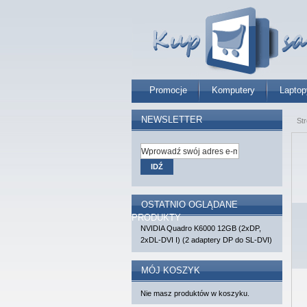
Promocje
Komputery
Laptop
NEWSLETTER
St
IDŹ
OSTATNIO OGLĄDANE
PRODUKTY
NVIDIA Quadro K6000 12GB (2xDP,
2xDL-DVI I) (2 adaptery DP do SL-DVI)
MÓJ KOSZYK
Nie masz produktów w koszyku.