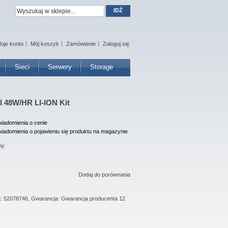
IDŹ
oje konto
Mój koszyk
Zamówienie
Zaloguj się
Sieci
Serwery
Storage
ll 48W/HR LI-ION Kit
iadomienia o cenie
iadomienia o pojawieniu się produktu na magazynie
ny
Dodaj do porównania
ta: 52078746, Gwarancja: Gwarancja producenta 12