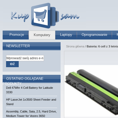
Promocje
Laptopy
Oprogramowanie
Komputery
NEWSLETTER
Strona główna
/
Bateria: 6 cell z 3 let
IDŹ
OSTATNIO OGLĄDANE
PRODUKTY
Dell 47Whr 4 Cell Battery for Latitude
3330
HP LaserJet 1x3500 Sheet Feeder and
Stand
Assembly, Cable, Sata, 2.5, Hard Drive,
Medium Tower for Vostro 3650