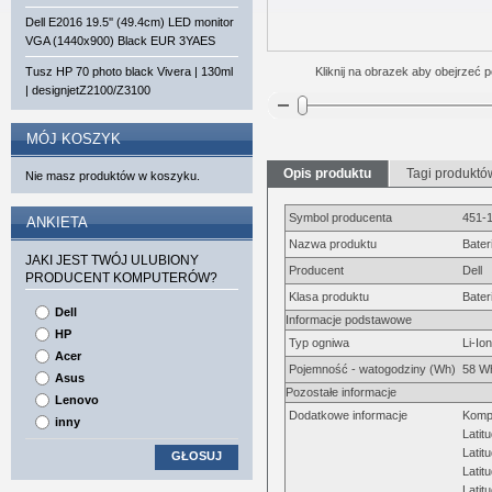
Dell E2016 19.5'' (49.4cm) LED monitor
VGA (1440x900) Black EUR 3YAES
Tusz HP 70 photo black Vivera | 130ml
Kliknij na obrazek aby obejrzeć p
| designjetZ2100/Z3100
MÓJ KOSZYK
Opis produktu
Tagi produktó
Nie masz produktów w koszyku.
Symbol producenta
451-
ANKIETA
Nazwa produktu
Bater
JAKI JEST TWÓJ ULUBIONY
Producent
Dell
PRODUCENT KOMPUTERÓW?
Klasa produktu
Bater
Dell
Informacje podstawowe
HP
Typ ogniwa
Li-Ion
Acer
Pojemność - watogodziny (Wh)
58 W
Asus
Pozostałe informacje
Lenovo
Dodatkowe informacje
Kompa
inny
Latit
Latit
GŁOSUJ
Latit
Latit