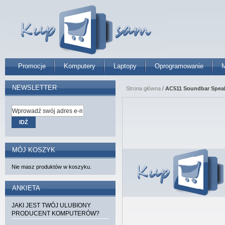
Promocje
Komputery
Laptopy
Oprogramowanie
M
NEWSLETTER
Strona główna
/
AC511 Soundbar Spea
IDŹ
MÓJ KOSZYK
Nie masz produktów w koszyku.
ANKIETA
JAKI JEST TWÓJ ULUBIONY
PRODUCENT KOMPUTERÓW?