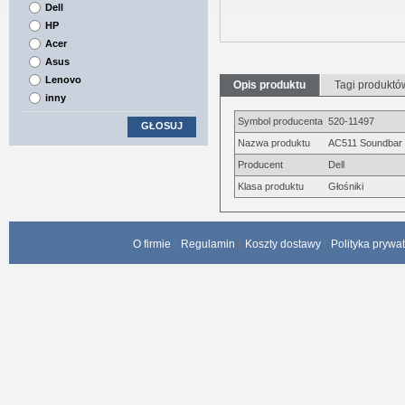
Dell
HP
Acer
Asus
Lenovo
Opis produktu
Tagi produktó
inny
Symbol producenta
520-11497
GŁOSUJ
Nazwa produktu
AC511 Soundbar
Producent
Dell
Klasa produktu
Głośniki
O firmie
Regulamin
Koszty dostawy
Polityka prywa