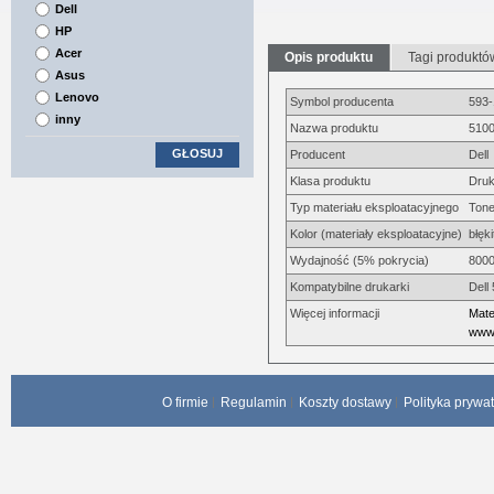
Dell
HP
Acer
Opis produktu
Tagi produktó
Asus
Lenovo
Symbol producenta
593
inny
Nazwa produktu
5100
GŁOSUJ
Producent
Dell
Klasa produktu
Druk
Typ materiału eksploatacyjnego
Tone
Kolor (materiały eksploatacyjne)
błęk
Wydajność (5% pokrycia)
8000
Kompatybilne drukarki
Dell
Więcej informacji
Mate
www.
O firmie
Regulamin
Koszty dostawy
Polityka prywa