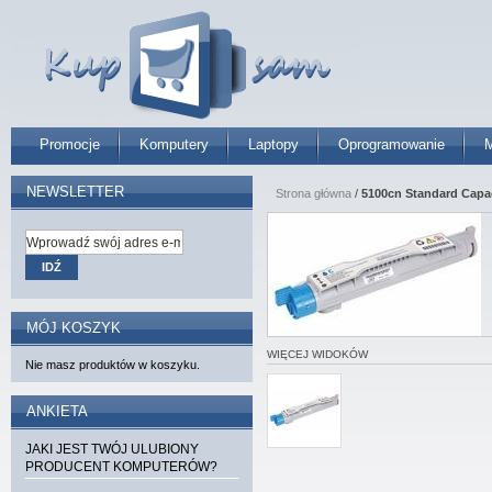
Promocje
Komputery
Laptopy
Oprogramowanie
M
NEWSLETTER
Strona główna
/
5100cn Standard Capac
IDŹ
MÓJ KOSZYK
WIĘCEJ WIDOKÓW
Nie masz produktów w koszyku.
ANKIETA
JAKI JEST TWÓJ ULUBIONY
PRODUCENT KOMPUTERÓW?