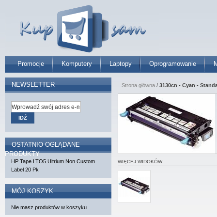
Promocje
Komputery
Laptopy
Oprogramowanie
M
NEWSLETTER
Strona główna
/
3130cn - Cyan - Stand
IDŹ
OSTATNIO OGLĄDANE
PRODUKTY
HP Tape LTO5 Ultrium Non Custom
WIĘCEJ WIDOKÓW
Label 20 Pk
MÓJ KOSZYK
Nie masz produktów w koszyku.