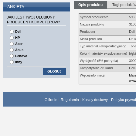
Opis produktu
Tagi produktó
ANKIETA
JAKI JEST TWÓJ ULUBIONY
Symbol producenta
593
PRODUCENT KOMPUTERÓW?
Nazwa produktu
3130
Dell
Producent
Dell
HP
Klasa produktu
Druk
Acer
Typ materiału eksploatacyjnego
Tone
Asus
Kolor (materiały eksploatacyjne)
błęk
Lenovo
Wydajność (5% pokrycia)
3000
inny
Kompatybilne drukarki
Dell
GŁOSUJ
Więcej informacji
Mate
www.
O firmie
Regulamin
Koszty dostawy
Polityka prywa