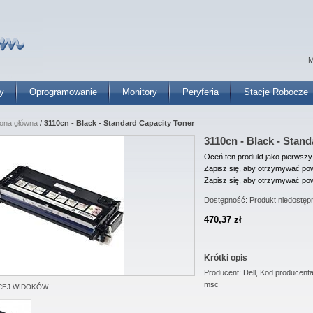
M
y
Oprogramowanie
Monitory
Peryferia
Stacje Robocze
rona główna
/
3110cn - Black - Standard Capacity Toner
3110cn - Black - Stan
Oceń ten produkt jako pierwszy
Zapisz się, aby otrzymywać pow
Zapisz się, aby otrzymywać pow
Dostępność:
Produkt niedostęp
470,37 zł
Krótki opis
Producent: Dell, Kod producen
msc
CEJ WIDOKÓW