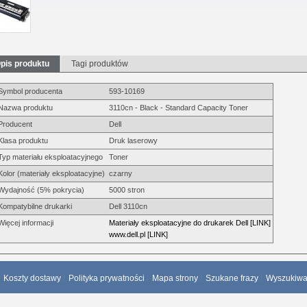
pis produktu
Tagi produktów
Symbol producenta
593-10169
Nazwa produktu
3110cn - Black - Standard Capacity Toner
Producent
Dell
Klasa produktu
Druk laserowy
Typ materiału eksploatacyjnego
Toner
Kolor (materiały eksploatacyjne)
czarny
Wydajność (5% pokrycia)
5000 stron
Kompatybilne drukarki
Dell 3110cn
Więcej informacji
Materiały eksploatacyjne do drukarek Dell [LINK]
www.dell.pl [LINK]
Koszty dostawy
Polityka prywatności
Mapa strony
Szukane frazy
Wyszukiw