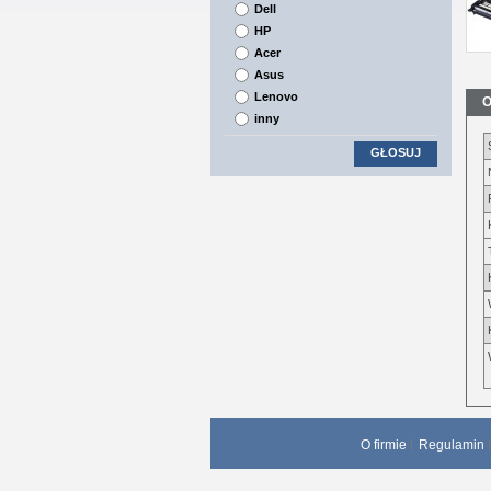
Dell
HP
Acer
Asus
Lenovo
O
inny
GŁOSUJ
O firmie
Regulamin