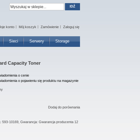
IDŹ
oje konto
Mój koszyk
Zamówienie
Zaloguj się
Sieci
Serwery
Storage
dard Capacity Toner
iadomienia o cenie
iadomienia o pojawieniu się produktu na magazynie
ny
Dodaj do porównania
ta: 593-10169, Gwarancja: Gwarancja producenta 12