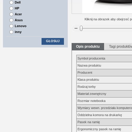
Dell
HP
Acer
Kliknij na obrazek aby obejrzeć p
Asus
Lenovo
inny
GŁOSUJ
Opis produktu
Tagi produktó
Symbol producenta
Nazwa produktu
Producent
Klasa produktu
Rodzaj torby
Materiał zewnętrzny
Rozmiar notebooka
Wymiary wewn. przedziału komputer
Oddzielna komora na drukarkę
Pasek na ramię
Ergonomiczny pasek na ramię