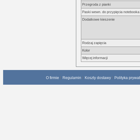
Przegroda z pianki
Paski wewn. do przypięcia notebooka
Dodatkowe kieszenie
Rodzaj zapięcia
Kolor
Więcej informacji
O firmie
Regulamin
Koszty dostawy
Polityka prywa