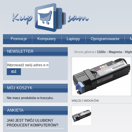
Promocje
Komputery
Laptopy
Oprogramowanie
M
NEWSLETTER
Strona główna
/
1320c - Magenta - High
IDŹ
MÓJ KOSZYK
Nie masz produktów w koszyku.
WIĘCEJ WIDOKÓW
ANKIETA
JAKI JEST TWÓJ ULUBIONY
PRODUCENT KOMPUTERÓW?