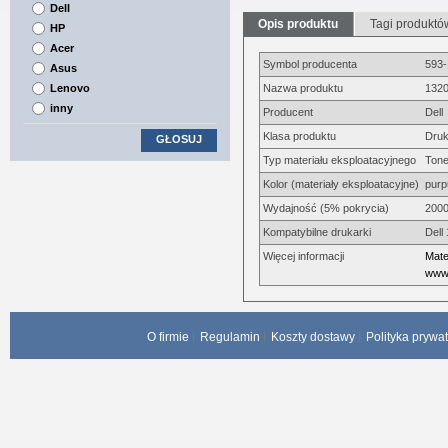
Dell
Opis produktu
Tagi produktó
HP
Acer
Symbol producenta
593
Asus
Lenovo
Nazwa produktu
1320
inny
Producent
Dell
Klasa produktu
Druk
GŁOSUJ
Typ materiału eksploatacyjnego
Tone
Kolor (materiały eksploatacyjne)
pur
Wydajność (5% pokrycia)
2000
Kompatybilne drukarki
Dell
Więcej informacji
Mate
www.
O firmie
Regulamin
Koszty dostawy
Polityka prywa