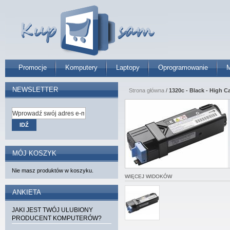
Promocje
Komputery
Laptopy
Oprogramowanie
M
NEWSLETTER
Strona główna
/
1320c - Black - High C
IDŹ
MÓJ KOSZYK
Nie masz produktów w koszyku.
WIĘCEJ WIDOKÓW
ANKIETA
JAKI JEST TWÓJ ULUBIONY
PRODUCENT KOMPUTERÓW?