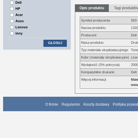
Dell
Opis produktu
Tagi produktó
HP
Acer
Symbol producenta
593
Asus
Lenovo
Nazwa produktu
1320
inny
Producent
Dell
Klasa produktu
Druk
GŁOSUJ
Typ materiału eksploatacyjnego
Tone
Kolor (materiały eksploatacyjne)
czar
Wydajność (5% pokrycia)
2000
Kompatybilne drukarki
Dell
Więcej informacji
Mate
www.
O firmie
Regulamin
Koszty dostawy
Polityka prywa